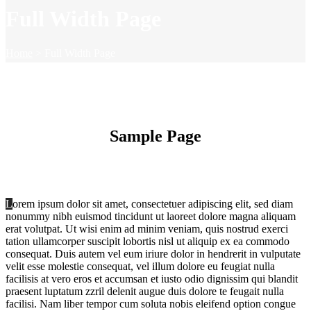
Full Width Page
Home
>
Full Width Page
Sample Page
L
orem ipsum dolor sit amet, consectetuer adipiscing elit, sed diam
nonummy nibh euismod tincidunt ut laoreet dolore magna aliquam
erat volutpat. Ut wisi enim ad minim veniam, quis nostrud exerci
tation ullamcorper suscipit lobortis nisl ut aliquip ex ea commodo
consequat. Duis autem vel eum iriure dolor in hendrerit in vulputate
velit esse molestie consequat, vel illum dolore eu feugiat nulla
facilisis at vero eros et accumsan et iusto odio dignissim qui blandit
praesent luptatum zzril delenit augue duis dolore te feugait nulla
facilisi. Nam liber tempor cum soluta nobis eleifend option congue