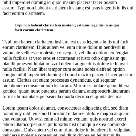
nihil imperdiet doming id quod mazim placerat facer possim
assum. Typi non habent claritatem insitam; est usus legentis in iis qui
facit eorum claritatem.
Typi non habent claritatem insitam; est usus legentis in iis qui
facit eorum claritatem.
Typi non habent claritatem insitam; est usus legentis in iis qui facit
eorum claritatem. Duis autem vel eum iriure dolor in hendrerit in
vulputate velit esse molestie consequat, vel illum dolore eu feugiat
nulla facilisis at vero eros et accumsan et iusto odio dignissim qui
blandit praesent luptatum zzril delenit augue duis dolore te feugait
nulla facilisi. Nam liber tempor cum soluta nobis eleifend option
congue nihil imperdiet doming id quod mazim placerat facer possim
assum. Claritas est etiam processus dynamicus, qui sequitur
mutationem consuetudium lectorum. Mirum est notare quam littera
gothica, quam nunc putamus parum claram, anteposuerit litterarum
formas humanitatis per seacula quarta decima et quinta decima.
Lorem ipsum dolor sit amet, consectetuer adipiscing elit, sed diam
nonummy nibh euismod tincidunt ut laoreet dolore magna aliquam
erat volutpat. Ut wisi enim ad minim veniam, quis nostrud exerci
tation ullamcorper suscipit lobortis nisl ut aliquip ex ea commodo
consequat. Duis autem vel eum iriure dolor in hendrerit in vulputate
velit esse molestie consequat, vel illum dolore eu feugiat nulla